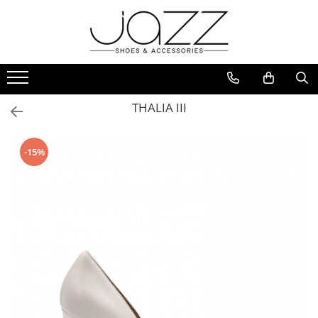
Incaltaminte
Pantofi cu toc
Pantofi flats
THALIA III
Sport couture
Sandale cu toc
-15%
Sandale flats
Ghete si botine
Cizme