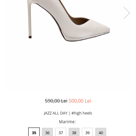
590,00 Lei
500,00 Lei
JAZZ ALL DAY | #high heels
Marime
:
35
36
37
38
39
40