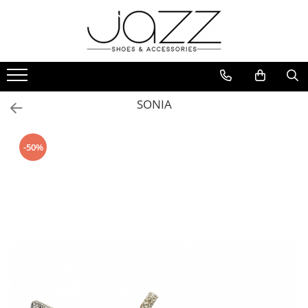
Incaltaminte
Pantofi cu toc
Pantofi flats
SONIA
Sport couture
Sandale cu toc
-50%
Sandale flats
Ghete si botine
Cizme