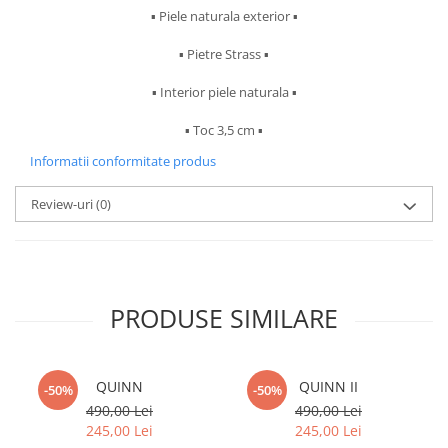
▪︎ Piele naturala exterior ▪︎
▪︎ Pietre Strass ▪︎
▪︎ Interior piele naturala ▪︎
▪︎ Toc 3,5 cm ▪︎
Informatii conformitate produs
Review-uri
(0)
PRODUSE SIMILARE
QUINN
QUINN II
-50%
-50%
490,00 Lei
490,00 Lei
245,00 Lei
245,00 Lei