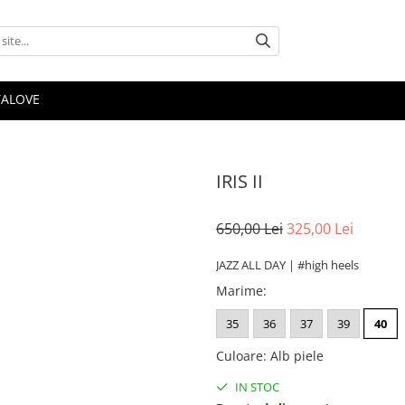
TALOVE
IRIS II
650,00 Lei
325,00 Lei
JAZZ ALL DAY | #high heels
Marime
:
35
36
37
39
40
Culoare
:
Alb piele
IN STOC