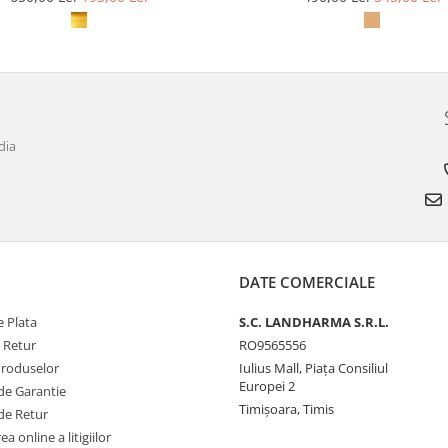
dia
DATE COMERCIALE
 Plata
S.C. LANDHARMA S.R.L.
e Retur
RO9565556
Produselor
Iulius Mall, Piața Consiliul
Europei 2
de Garantie
Timișoara, Timis
de Retur
a online a litigiilor