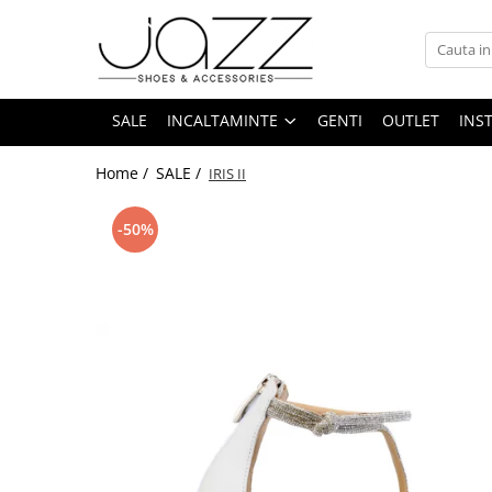
Incaltaminte
Pantofi cu toc
SALE
INCALTAMINTE
GENTI
OUTLET
INS
Pantofi flats
Home /
SALE /
IRIS II
Sport couture
Sandale cu toc
-50%
Sandale flats
Ghete si botine
Cizme