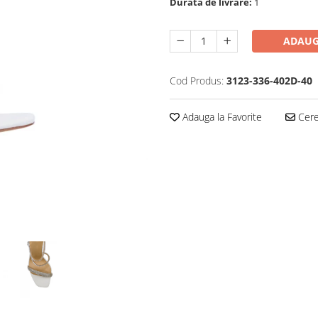
Durata de livrare:
1
ADAUG
Cod Produs:
3123-336-402D-40
Adauga la Favorite
Cere 