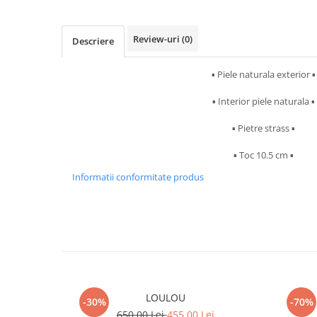
Review-uri
(0)
Descriere
▪︎ Piele naturala exterior ▪︎
▪︎ Interior piele naturala ▪︎
▪︎ Pietre strass ▪︎
▪︎ Toc 10.5 cm ▪︎
Informatii conformitate produs
LOULOU
-30%
-70%
650,00 Lei
455,00 Lei