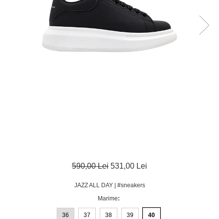
590,00 Lei
531,00 Lei
JAZZ ALL DAY | #sneakers
Marime
:
36
37
38
39
40