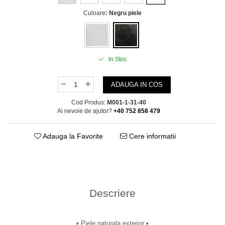
Culoare
: Negru piele
In Stoc
ADAUGA IN COS
Cod Produs:
M001-1-31-40
Ai nevoie de ajutor?
+40 752 858 479
Adauga la Favorite
Cere informatii
Descriere
▪︎ Piele naturala exterior ▪︎