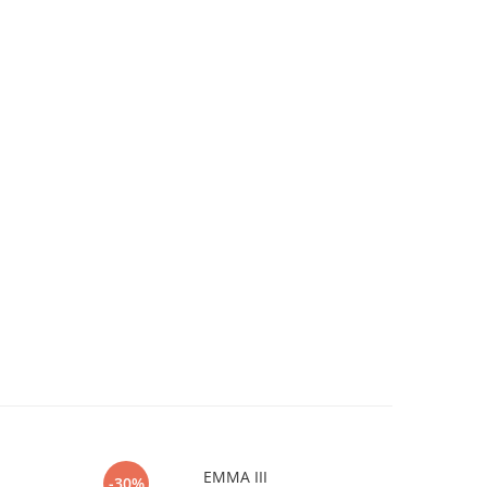
EMMA III
-30%
-10%