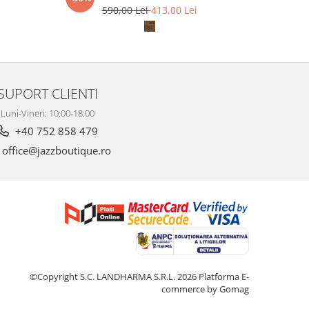
590,00 Lei
413,00 Lei
6
SUPORT CLIENTI
Luni-Vineri: 10:00-18:00
+40 752 858 479
office@jazzboutique.ro
©Copyright S.C. LANDHARMA S.R.L. 2026
Platforma E-
commerce by Gomag