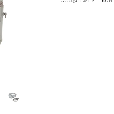
Adauga la Favorite
Cere 