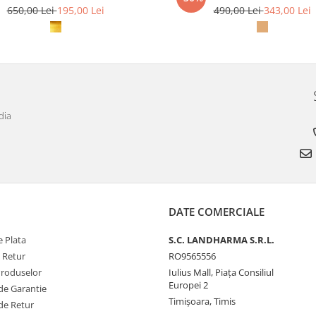
650,00 Lei
195,00 Lei
490,00 Lei
343,00 Lei
dia
DATE COMERCIALE
 Plata
S.C. LANDHARMA S.R.L.
e Retur
RO9565556
Produselor
Iulius Mall, Piața Consiliul
Europei 2
de Garantie
Timișoara, Timis
de Retur