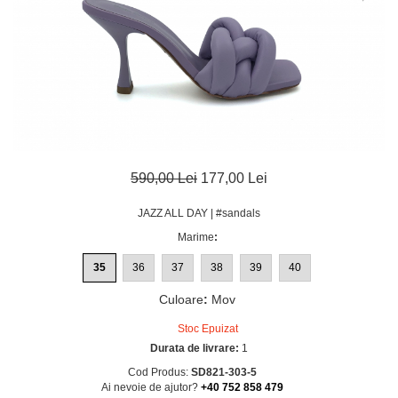
590,00 Lei
177,00 Lei
JAZZ ALL DAY | #sandals
Marime
:
35
36
37
38
39
40
Culoare
:
Mov
Stoc Epuizat
Durata de livrare:
1
Cod Produs:
SD821-303-5
Ai nevoie de ajutor?
+40 752 858 479