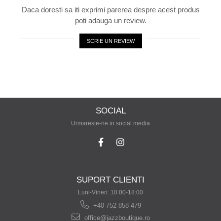
Daca doresti sa iti exprimi parerea despre acest produs
poti adauga un review.
SCRIE UN REVIEW
SOCIAL
Urmareste-ne in social media
SUPORT CLIENTI
Luni-Vineri: 10:00-18:00
+40 752 858 479
office@jazzboutique.ro