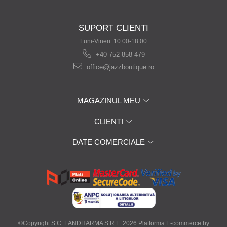
SUPORT CLIENTI
Luni-Vineri: 10:00-18:00
+40 752 858 479
office@jazzboutique.ro
MAGAZINUL MEU
CLIENTI
DATE COMERCIALE
©Copyright S.C. LANDHARMA S.R.L. 2026
Platforma E-commerce by