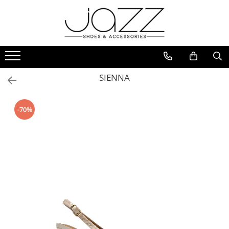
Incaltaminte
Pantofi cu toc
Pantofi flats
SIENNA
Sport couture
Sandale cu toc
-70%
Sandale flats
Ghete si botine
Cizme