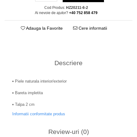
Cod Produs:
HZ20211-6-2
Ai nevoie de ajutor?
+40 752 858 479
Adauga la Favorite
Cere informatii
Descriere
▪︎ Piele naturala interior/exterior
▪︎ Bareta impletita
▪︎ Talpa 2 cm
Informatii conformitate produs
Review-uri
(0)