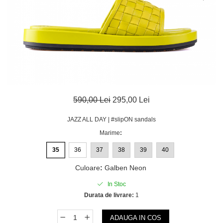
590,00 Lei
295,00 Lei
JAZZ ALL DAY | #slipON sandals
Marime
:
35
36
37
38
39
40
Culoare
:
Galben Neon
In Stoc
Durata de livrare:
1
ADAUGA IN COS