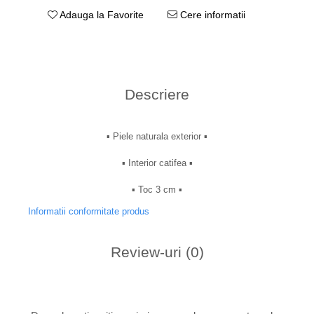
Adauga la Favorite
Cere informatii
Descriere
▪︎ Piele naturala exterior ▪︎
▪︎ Interior catifea ▪︎
▪︎ Toc 3 cm ▪︎
Informatii conformitate produs
Review-uri
(0)