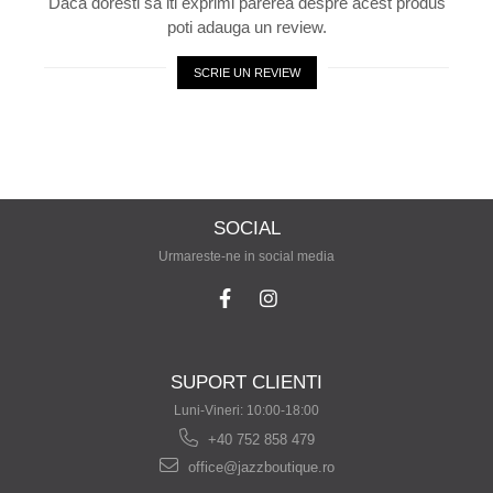
Daca doresti sa iti exprimi parerea despre acest produs
poti adauga un review.
SCRIE UN REVIEW
SOCIAL
Urmareste-ne in social media
SUPORT CLIENTI
Luni-Vineri: 10:00-18:00
+40 752 858 479
office@jazzboutique.ro