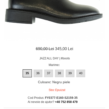
690,00 Lei
345,00 Lei
JAZZ ALL DAY | #boots
Marime
:
35
36
37
38
39
40
Culoare
:
Negru piele
Stoc Epuizat
Cod Produs:
FY0377-E160-S2159-35
Ai nevoie de ajutor?
+40 752 858 479