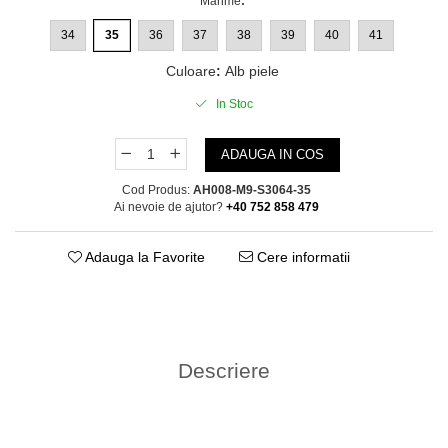
Marime
:
34
35
36
37
38
39
40
41
Culoare
:
Alb piele
In Stoc
ADAUGA IN COS
Cod Produs:
AH008-M9-S3064-35
Ai nevoie de ajutor?
+40 752 858 479
Adauga la Favorite
Cere informatii
Descriere