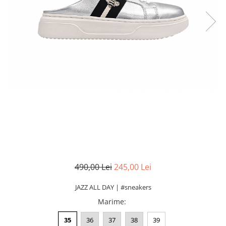
490,00 Lei
245,00 Lei
JAZZ ALL DAY | #sneakers
Marime
:
35
36
37
38
39