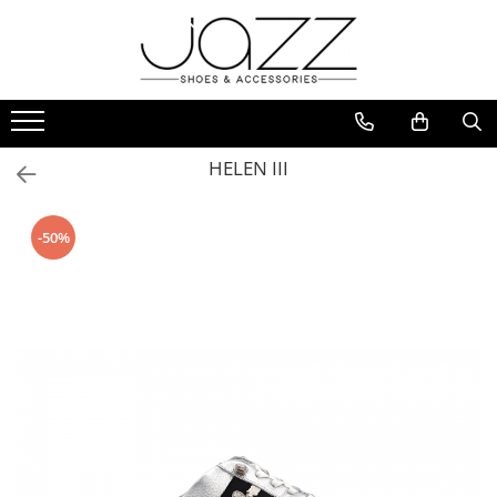
Incaltaminte
Pantofi cu toc
Pantofi flats
HELEN III
Sport couture
Sandale cu toc
-50%
Sandale flats
Ghete si botine
Cizme