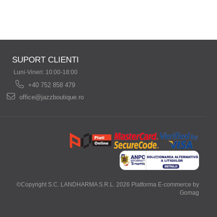
SUPORT CLIENTI
Luni-Vineri: 10:00-18:00
+40 752 858 479
office@jazzboutique.ro
©Copyright S.C. LANDHARMA S.R.L. 2026
Platforma E-commerce by
Gomag