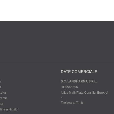
DATE COMERCIALE
a
S.C. LANDHARMA S.R.L.
r
RO9565556
selor
Iulius Mall, Piața Consiliul Europei
2
rantie
Timișoara, Timis
tur
ne a litigiilor