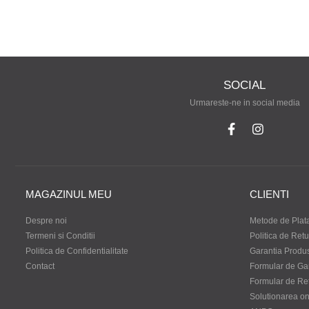
SOCIAL
Urmareste-ne in social media
MAGAZINUL MEU
CLIENTI
Despre noi
Metode de Plat
Termeni si Conditii
Politica de Retu
Politica de Confidentialitate
Garantia Produ
Contact
Formular de Ga
Formular de Re
Solutionarea onli