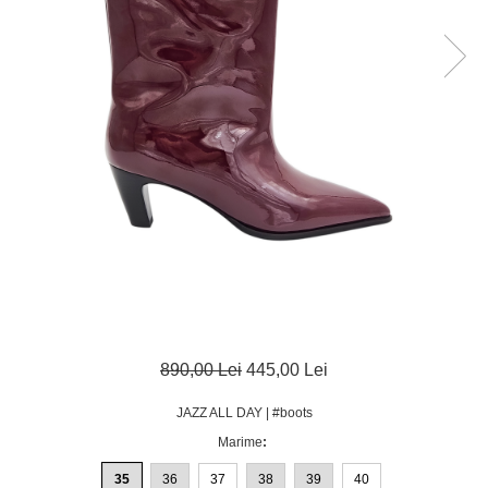
890,00 Lei
445,00 Lei
JAZZ ALL DAY | #boots
Marime
:
35
36
37
38
39
40