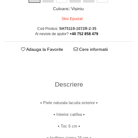
Culoare
:
Vișiniu
Stoc Epuizat
Cod Produs:
SH75119-1072R-2-35
Ai nevoie de ajutor?
+40 752 858 479
Adauga la Favorite
Cere informatii
Descriere
▪︎ Piele naturala lacuita exterior ▪︎
▪︎ Interior catifea ▪︎
▪︎ Toc 6 cm ▪︎
▪︎ Inaltime cizma 24 cm ▪︎