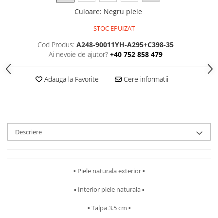
Culoare
:
Negru piele
STOC EPUIZAT
Cod Produs:
A248-90011YH-A295+C398-35
Ai nevoie de ajutor?
+40 752 858 479
Adauga la Favorite
Cere informatii
Descriere
▪︎ Piele naturala exterior ▪︎
▪︎ Interior piele naturala ▪︎
▪︎ Talpa 3.5 cm ▪︎