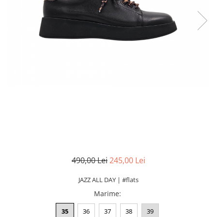
490,00 Lei
245,00 Lei
JAZZ ALL DAY | #flats
Marime
:
35
36
37
38
39