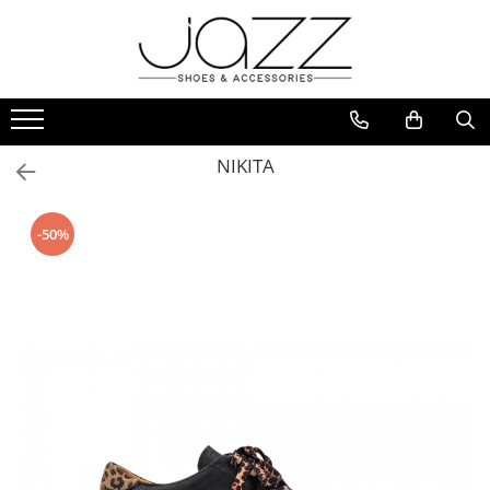
Incaltaminte
Pantofi cu toc
Pantofi flats
NIKITA
Sport couture
Sandale cu toc
-50%
Sandale flats
Ghete si botine
Cizme