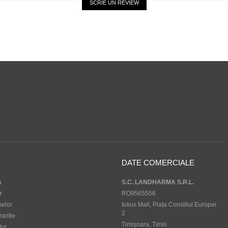
SCRIE UN REVIEW
DATE COMERCIALE
a
S.C. LANDHARMA S.R.L.
r
RO9565556
selor
Iulius Mall, Piața Consiliul Europei
2
rantie
Timișoara, Timis
tur