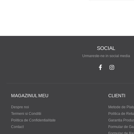
SOCIAL
Urmareste-ne in social media
MAGAZINUL MEU
CLIENTI
Despre noi
Metode de Plat
Termeni si Conditii
Politica de Retu
Politica de Confidentialitate
Garantia Produ
Contact
Formular de Ga
Formular de Re