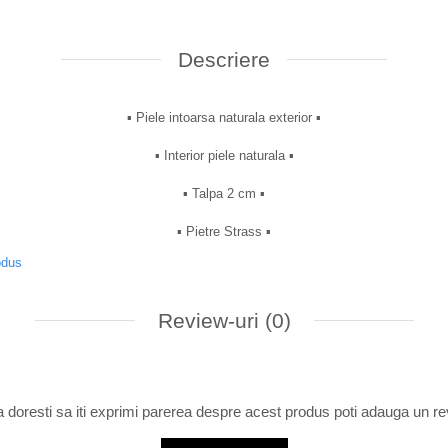
Descriere
▪︎ Piele intoarsa naturala exterior ▪︎
▪︎ Interior piele naturala ▪︎
▪︎ Talpa 2 cm ▪︎
▪︎ Pietre Strass ▪︎
odus
Review-uri
(0)
 doresti sa iti exprimi parerea despre acest produs poti adauga un re