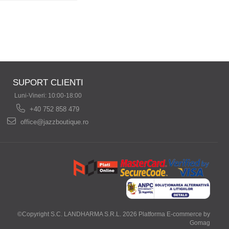
SUPORT CLIENTI
Luni-Vineri: 10:00-18:00
+40 752 858 479
office@jazzboutique.ro
©Copyright S.C. LANDHARMA S.R.L. 2026
Platforma E-commerce by
Gomag