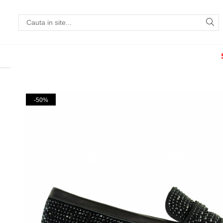
Incaltaminte
Pantofi cu toc
Pantofi flats
Sport couture
-50%
Sandale cu toc
Sandale flats
Ghete si botine
Cizme