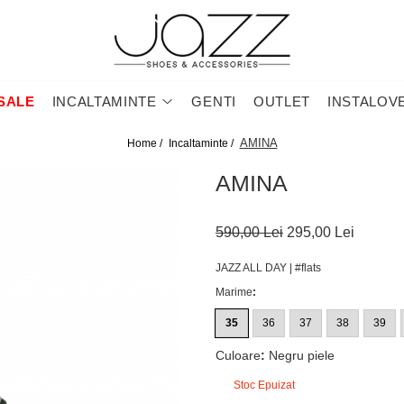
SALE
INCALTAMINTE
GENTI
OUTLET
INSTALOV
AMINA
Home /
Incaltaminte /
AMINA
590,00 Lei
295,00 Lei
JAZZ ALL DAY | #flats
Marime
:
35
36
37
38
39
Culoare
:
Negru piele
Stoc Epuizat