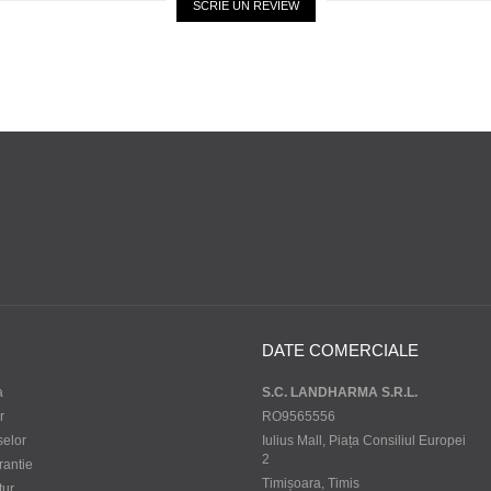
SCRIE UN REVIEW
DATE COMERCIALE
a
S.C. LANDHARMA S.R.L.
r
RO9565556
selor
Iulius Mall, Piața Consiliul Europei
2
rantie
Timișoara, Timis
tur