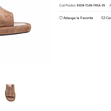
Cod Produs:
K939-T149-795A-35
A
Adauga la Favorite
Cer