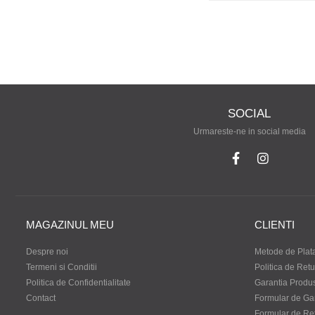
SOCIAL
Urmareste-ne in social media
MAGAZINUL MEU
CLIENTI
Despre noi
Metode de Plat
Termeni si Conditii
Politica de Retu
Politica de Confidentialitate
Garantia Produ
Contact
Formular de Ga
Formular de Re