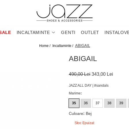
SALE
INCALTAMINTE
GENTI
OUTLET
INSTALOV
ABIGAIL
Home /
Incaltaminte /
ABIGAIL
490,00 Lei
343,00 Lei
JAZZ ALL DAY | #sandals
Marime
:
35
36
37
38
39
Culoare
:
Bej
Stoc Epuizat