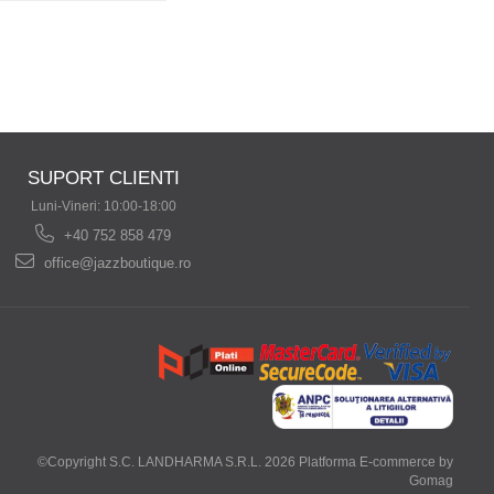
SUPORT CLIENTI
Luni-Vineri: 10:00-18:00
+40 752 858 479
office@jazzboutique.ro
©Copyright S.C. LANDHARMA S.R.L. 2026
Platforma E-commerce by
Gomag