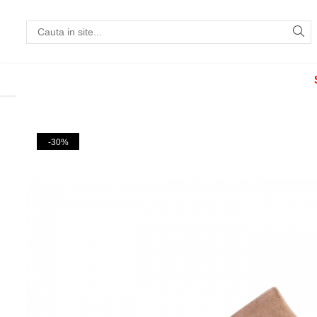
Incaltaminte
Pantofi cu toc
Pantofi flats
Sport couture
-30%
Sandale cu toc
Sandale flats
Ghete si botine
Cizme