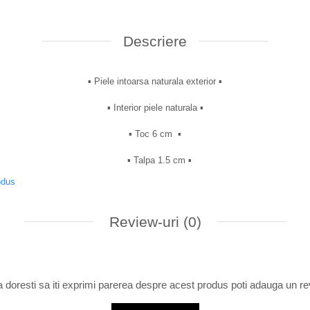
Descriere
▪︎ Piele intoarsa naturala exterior ▪︎
▪︎ Interior piele naturala ▪︎
▪︎ Toc 6 cm ▪︎
▪︎ Talpa 1.5 cm ▪︎
odus
Review-uri
(0)
 doresti sa iti exprimi parerea despre acest produs poti adauga un re