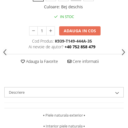
Culoare
:
Bej deschis
IN STOC
ADAUGA IN COS
Cod Produs:
K939-T149-444A-35
Ai nevoie de ajutor?
+40 752 858 479
Adauga la Favorite
Cere informatii
Descriere
▪︎ Piele naturala exterior ▪︎
▪︎ Interior piele naturala ▪︎