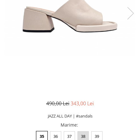
490,00 Lei
343,00 Lei
JAZZ ALL DAY | #sandals
Marime
:
35
36
37
38
39