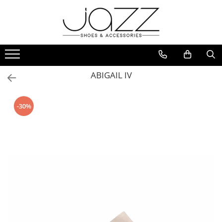
Incaltaminte
Pantofi cu toc
Pantofi flats
ABIGAIL IV
Sport couture
Sandale cu toc
-30%
Sandale flats
Ghete si botine
Cizme