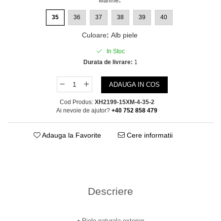
Marime
:
35
36
37
38
39
40
Culoare
:
Alb piele
In Stoc
Durata de livrare:
1
ADAUGA IN COS
Cod Produs:
XH2199-15XM-4-35-2
Ai nevoie de ajutor?
+40 752 858 479
Adauga la Favorite
Cere informatii
Descriere
▪︎ Piele naturala exterior