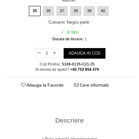
Marime
:
35
36
37
38
39
40
Culoare
:
Negru piele
In Stoc
Durata de livrare:
1
ADAUGA IN COS
Cod Produs:
S188-0135-C21-35
Ai nevoie de ajutor?
+40 752 858 479
Adauga la Favorite
Cere informatii
Descriere
▪︎ Piele naturala interior/exterior