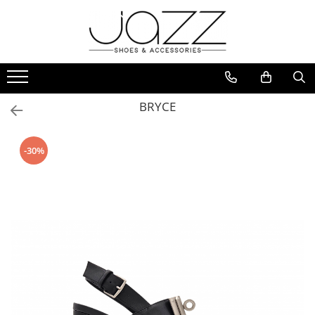
Incaltaminte
Pantofi cu toc
Pantofi flats
BRYCE
Sport couture
Sandale cu toc
-30%
Sandale flats
Ghete si botine
Cizme