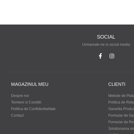
SOCIAL
Urmareste-ne in social media
MAGAZINUL MEU
CLIENTI
Despre noi
Metode de Plat
Termeni si Conditii
Politica de Retu
Politica de Confidentialitate
Garantia Produ
Contact
Formular de Ga
Formular de Re
Solutionarea onli