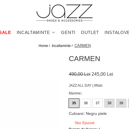
SALE
INCALTAMINTE
GENTI
OUTLET
INSTALOV
CARMEN
Home /
Incaltaminte /
CARMEN
490,00 Lei
245,00 Lei
JAZZ ALL DAY | #flats
Marime
:
35
36
37
38
39
Culoare
:
Negru piele
Stoc Epuizat