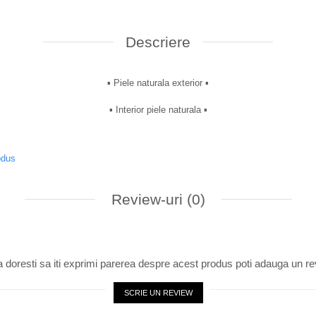
Descriere
▪︎ Piele naturala exterior ▪︎
▪︎ Interior piele naturala ▪︎
odus
Review-uri
(0)
 doresti sa iti exprimi parerea despre acest produs poti adauga un re
SCRIE UN REVIEW