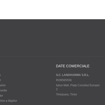
DATE COMERCIALE
a
S.C. LANDHARMA S.R.L.
r
RO9565556
selor
Iulius Mall, Piața Consiliul Europei
2
rantie
Timișoara, Timis
tur
ne a litigiilor