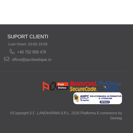
SUPORT CLIENTI
Luni-Vineri: 10:00-18:00
+40 752 858 479
office@jazzboutique.ro
©Copyright S.C. LANDHARMA S.R.L. 2026
Platforma E-commerce by
Gomag