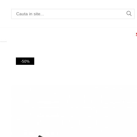
Incaltaminte
Pantofi cu toc
Pantofi flats
Sport couture
-50%
Sandale cu toc
Sandale flats
Ghete si botine
Cizme