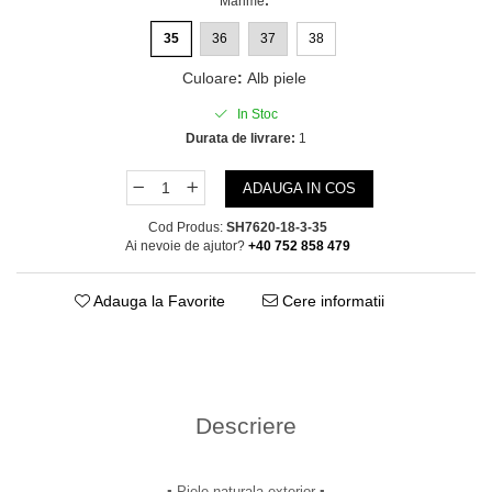
Marime
:
35
36
37
38
Culoare
:
Alb piele
In Stoc
Durata de livrare:
1
ADAUGA IN COS
Cod Produs:
SH7620-18-3-35
Ai nevoie de ajutor?
+40 752 858 479
Adauga la Favorite
Cere informatii
Descriere
▪︎ Piele naturala exterior ▪︎