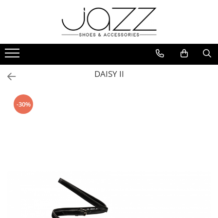
Incaltaminte
Pantofi cu toc
Pantofi flats
DAISY II
Sport couture
Sandale cu toc
-30%
Sandale flats
Ghete si botine
Cizme