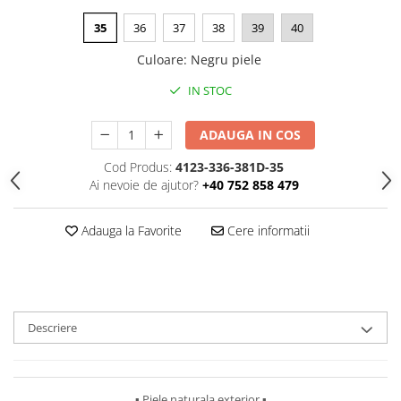
35
36
37
38
39
40
Culoare
:
Negru piele
IN STOC
ADAUGA IN COS
Cod Produs:
4123-336-381D-35
Ai nevoie de ajutor?
+40 752 858 479
Adauga la Favorite
Cere informatii
Descriere
▪︎ Piele naturala exterior ▪︎