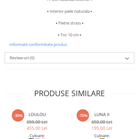
▪︎ Interior piele naturala ▪︎
▪︎ Pietre strass ▪︎
▪︎ Toc 10 cm ▪︎
Informatii conformitate produs
Review-uri
(0)
PRODUSE SIMILARE
LOULOU
LUNA II
-30%
-70%
650,00 Lei
650,00 Lei
455,00 Lei
195,00 Lei
Culoare:
Culoare: