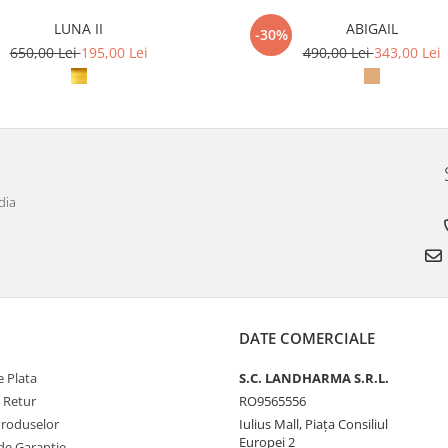
LUNA II
ABIGAIL
-30%
650,00 Lei
195,00 Lei
490,00 Lei
343,00 Lei
dia
DATE COMERCIALE
 Plata
S.C. LANDHARMA S.R.L.
e Retur
RO9565556
Produselor
Iulius Mall, Piața Consiliul
Europei 2
de Garantie