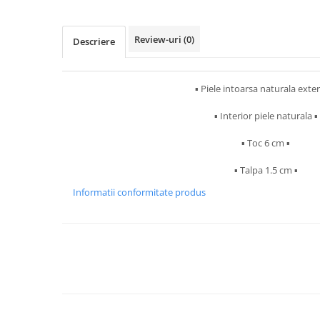
Review-uri
(0)
Descriere
▪︎ Piele intoarsa naturala exteri
▪︎ Interior piele naturala ▪︎
▪︎ Toc 6 cm ▪︎
▪︎ Talpa 1.5 cm ▪︎
Informatii conformitate produs