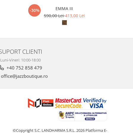
EMMA III
-30%
-10%
590,00 Lei
413,00 Lei
6
SUPORT CLIENTI
Luni-Vineri: 10:00-18:00
+40 752 858 479
office@jazzboutique.ro
©Copyright S.C. LANDHARMA S.R.L. 2026
Platforma E-