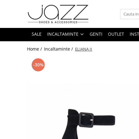
Incaltaminte
Pantofi cu toc
SALE
INCALTAMINTE
GENTI
OUTLET
INS
Pantofi flats
Home /
Incaltaminte /
ELIANA II
Sport couture
Sandale cu toc
-30%
Sandale flats
Ghete si botine
Cizme