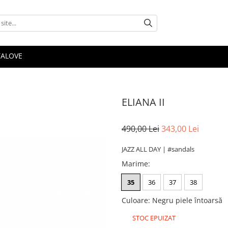
TALOVE
ELIANA II
490,00 Lei
343,00 Lei
JAZZ ALL DAY | #sandals
Marime
:
35
36
37
38
Culoare
:
Negru piele întoarsă
STOC EPUIZAT