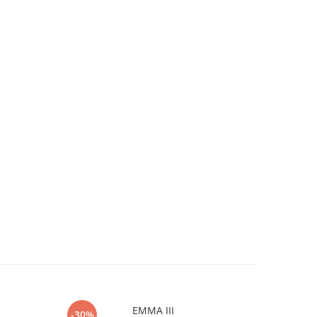
EMMA III
-30%
-10%