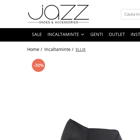
Incaltaminte
Pantofi cu toc
SALE
INCALTAMINTE
GENTI
OUTLET
INS
Pantofi flats
Home /
Incaltaminte /
ELLIE
Sport couture
Sandale cu toc
-30%
Sandale flats
Ghete si botine
Cizme