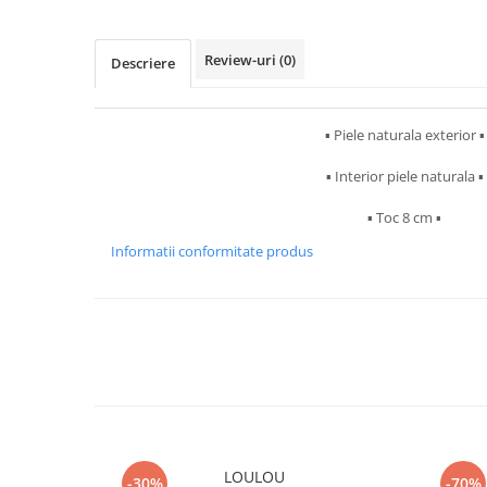
Review-uri
(0)
Descriere
▪︎ Piele naturala exterior ▪︎
▪︎ Interior piele naturala ▪︎
▪︎ Toc 8 cm ▪︎
Informatii conformitate produs
LOULOU
-30%
-70%