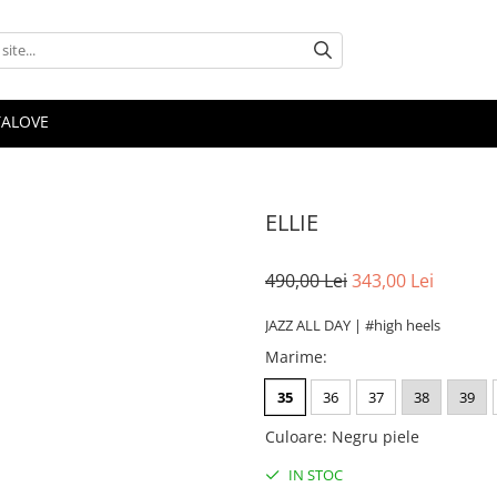
TALOVE
ELLIE
490,00 Lei
343,00 Lei
JAZZ ALL DAY | #high heels
Marime
:
35
36
37
38
39
Culoare
:
Negru piele
IN STOC