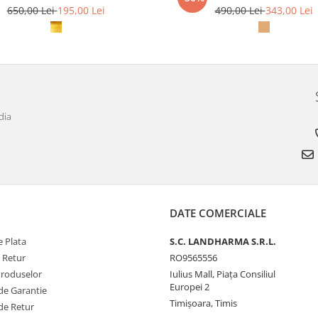
650,00 Lei
195,00 Lei
490,00 Lei
343,00 Lei
dia
DATE COMERCIALE
 Plata
S.C. LANDHARMA S.R.L.
e Retur
RO9565556
Produselor
Iulius Mall, Piața Consiliul
Europei 2
de Garantie
Timișoara, Timis
de Retur