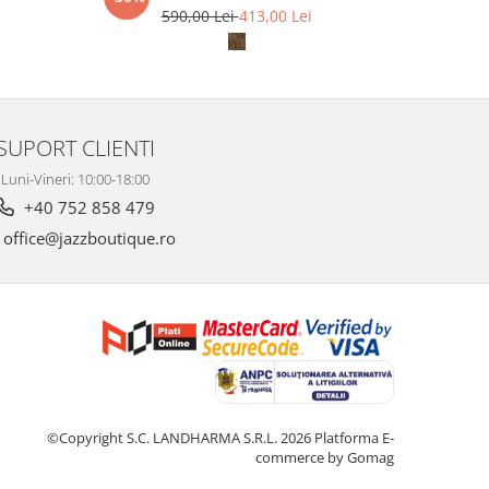
590,00 Lei
413,00 Lei
6
SUPORT CLIENTI
Luni-Vineri: 10:00-18:00
+40 752 858 479
office@jazzboutique.ro
©Copyright S.C. LANDHARMA S.R.L. 2026
Platforma E-
commerce by Gomag