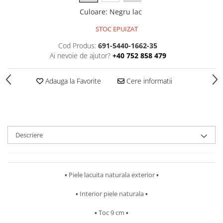
Culoare
:
Negru lac
STOC EPUIZAT
Cod Produs:
691-5440-1662-35
Ai nevoie de ajutor?
+40 752 858 479
Adauga la Favorite
Cere informatii
Descriere
▪︎ Piele lacuita naturala exterior ▪︎
▪︎ Interior piele naturala ▪︎
▪︎ Toc 9 cm ▪︎