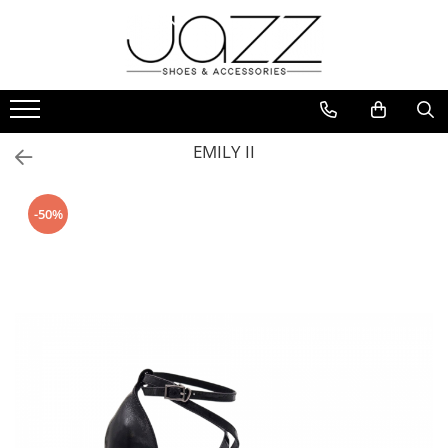
Incaltaminte
Pantofi cu toc
Pantofi flats
EMILY II
Sport couture
Sandale cu toc
-50%
Sandale flats
Ghete si botine
Cizme