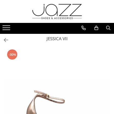
Incaltaminte
Pantofi cu toc
Pantofi flats
JESSICA VII
Sport couture
Sandale cu toc
-30%
Sandale flats
Ghete si botine
Cizme