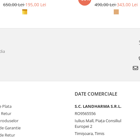
650,00 Lei
195,00 Lei
490,00 Lei
343,00 Lei
dia
DATE COMERCIALE
 Plata
S.C. LANDHARMA S.R.L.
e Retur
RO9565556
Produselor
Iulius Mall, Piața Consiliul
Europei 2
de Garantie
Timișoara, Timis
de Retur