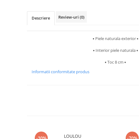
Review-uri
(0)
Descriere
▪︎ Piele naturala exterior ▪︎
▪︎ Interior piele naturala ▪︎
▪︎ Toc 8 cm ▪︎
Informatii conformitate produs
LOULOU
-30%
-70%