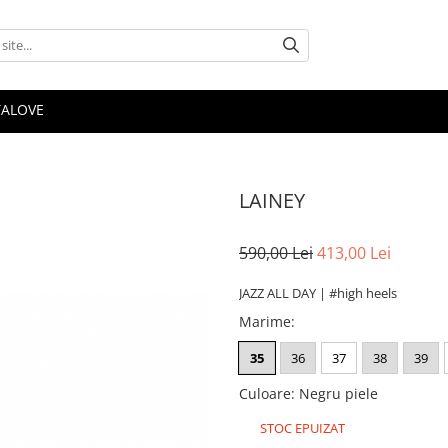
TALOVE
LAINEY
590,00 Lei
413,00 Lei
JAZZ ALL DAY | #high heels
Marime
:
35
36
37
38
39
Culoare
:
Negru piele
STOC EPUIZAT