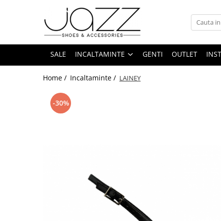
Incaltaminte
Pantofi cu toc
SALE
INCALTAMINTE
GENTI
OUTLET
INS
Pantofi flats
Home /
Incaltaminte /
LAINEY
Sport couture
Sandale cu toc
-30%
Sandale flats
Ghete si botine
Cizme