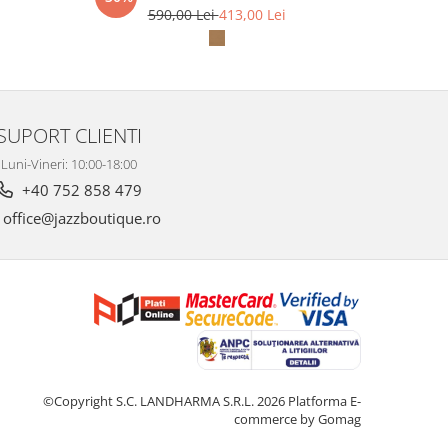
590,00 Lei
413,00 Lei
5
SUPORT CLIENTI
Luni-Vineri: 10:00-18:00
+40 752 858 479
office@jazzboutique.ro
©Copyright S.C. LANDHARMA S.R.L. 2026
Platforma E-
commerce by Gomag