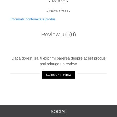
▪︎ Toc 9 cm ▪︎
▪︎ Pietre strass ▪︎
Informatii conformitate produs
Review-uri
(0)
Daca doresti sa iti exprimi parerea despre acest produs
poti adauga un review.
SCRIE UN REVIEW
SOCIAL