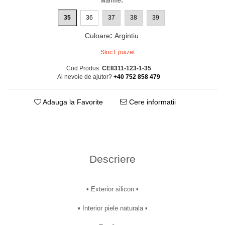
Marime
:
35
36
37
38
39
Culoare
:
Argintiu
Stoc Epuizat
Cod Produs:
CE8311-123-1-35
Ai nevoie de ajutor?
+40 752 858 479
Adauga la Favorite
Cere informatii
Descriere
▪︎ Exterior silicon ▪︎
▪︎ Interior piele naturala ▪︎