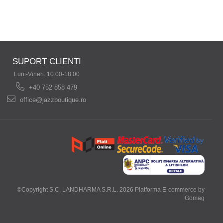
SUPORT CLIENTI
Luni-Vineri: 10:00-18:00
+40 752 858 479
office@jazzboutique.ro
©Copyright S.C. LANDHARMA S.R.L. 2026
Platforma E-commerce by
Gomag