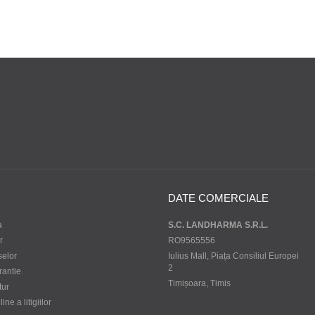
DATE COMERCIALE
a
S.C. LANDHARMA S.R.L.
r
RO9565556
selor
Iulius Mall, Piața Consiliul Europei
2
rantie
Timișoara, Timis
tur
ne a litigiilor