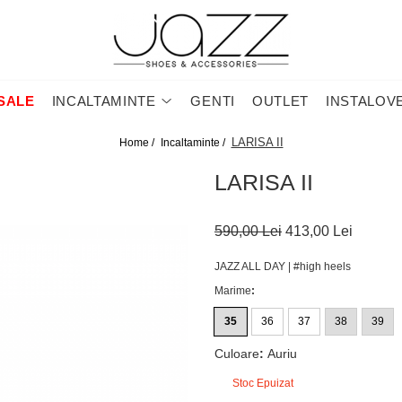
SALE
INCALTAMINTE
GENTI
OUTLET
INSTALOV
LARISA II
Home /
Incaltaminte /
LARISA II
590,00 Lei
413,00 Lei
JAZZ ALL DAY | #high heels
Marime
:
35
36
37
38
39
Culoare
:
Auriu
Stoc Epuizat