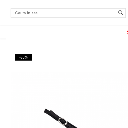
Incaltaminte
Pantofi cu toc
Pantofi flats
Sport couture
-30%
Sandale cu toc
Sandale flats
Ghete si botine
Cizme