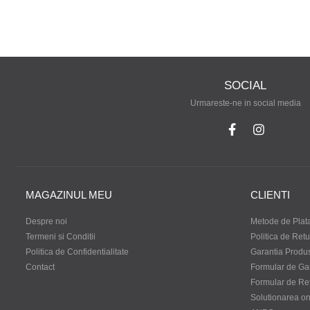
SOCIAL
Urmareste-ne in social media
MAGAZINUL MEU
CLIENTI
Despre noi
Metode de Plat
Termeni si Conditii
Politica de Retu
Politica de Confidentialitate
Garantia Produ
Contact
Formular de Ga
Formular de Re
Solutionarea onli