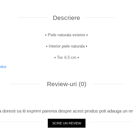
Descriere
▪︎ Piele naturala exterior ▪︎
▪︎ Interior piele naturala ▪︎
▪︎ Toc 6.5 cm ▪︎
odus
Review-uri
(0)
 doresti sa iti exprimi parerea despre acest produs poti adauga un re
SCRIE UN REVIEW