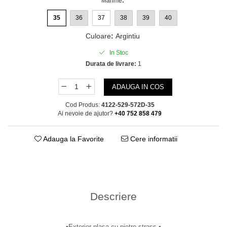
Marime
:
35
36
37
38
39
40
Culoare
:
Argintiu
In Stoc
Durata de livrare:
1
ADAUGA IN COS
Cod Produs:
4122-529-572D-35
Ai nevoie de ajutor?
+40 752 858 479
Adauga la Favorite
Cere informatii
Descriere
▪︎Exterior plasa cu pietre strass ▪︎