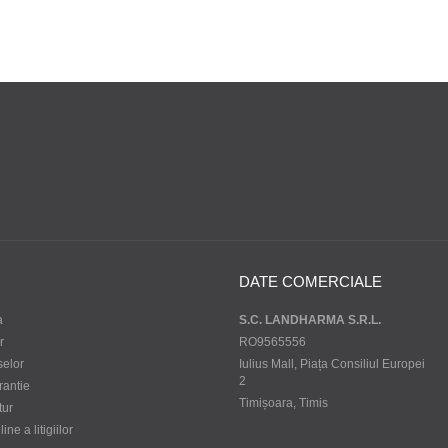
DATE COMERCIALE
a
S.C. LANDHARMA S.R.L.
r
RO9565556
selor
Iulius Mall, Piața Consiliul Europei
2
rantie
Timișoara, Timis
tur
ne a litigiilor