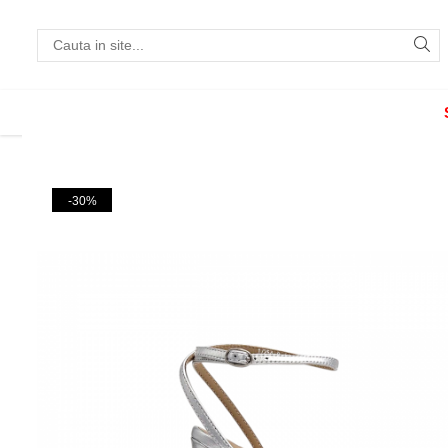
Incaltaminte
Pantofi cu toc
Pantofi flats
Sport couture
-30%
Sandale cu toc
Sandale flats
Ghete si botine
Cizme