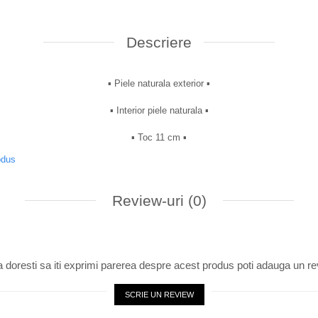
Descriere
▪︎ Piele naturala exterior ▪︎
▪︎ Interior piele naturala ▪︎
▪︎ Toc 11 cm ▪︎
odus
Review-uri
(0)
 doresti sa iti exprimi parerea despre acest produs poti adauga un re
SCRIE UN REVIEW