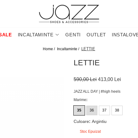
SALE
INCALTAMINTE
GENTI
OUTLET
INSTALOV
LETTIE
Home /
Incaltaminte /
LETTIE
590,00 Lei
413,00 Lei
JAZZ ALL DAY | #high heels
Marime
:
35
36
37
38
Culoare
:
Argintiu
Stoc Epuizat