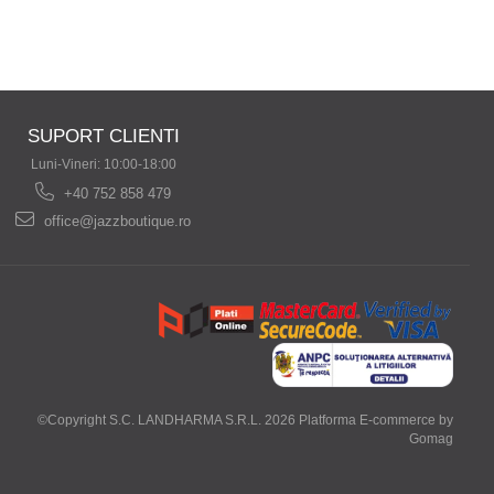
SUPORT CLIENTI
Luni-Vineri: 10:00-18:00
+40 752 858 479
office@jazzboutique.ro
©Copyright S.C. LANDHARMA S.R.L. 2026
Platforma E-commerce by
Gomag