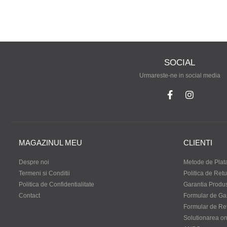
SOCIAL
Urmareste-ne in social media
MAGAZINUL MEU
CLIENTI
Despre noi
Metode de Plat
Termeni si Conditii
Politica de Retu
Politica de Confidentialitate
Garantia Produ
Contact
Formular de Ga
Formular de Re
Solutionarea onli