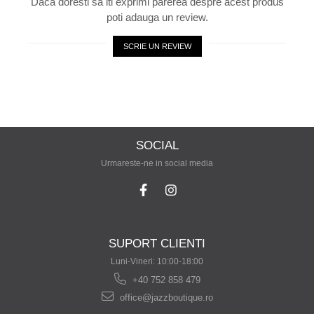
Daca doresti sa iti exprimi parerea despre acest produs
poti adauga un review.
SCRIE UN REVIEW
SOCIAL
Urmareste-ne in social media
SUPORT CLIENTI
Luni-Vineri: 10:00-18:00
+40 752 858 479
office@jazzboutique.ro