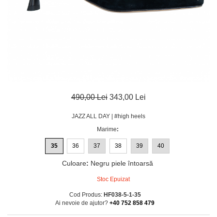
490,00 Lei
343,00 Lei
JAZZ ALL DAY | #high heels
Marime
:
35
36
37
38
39
40
Culoare
:
Negru piele întoarsă
Stoc Epuizat
Cod Produs:
HF038-5-1-35
Ai nevoie de ajutor?
+40 752 858 479