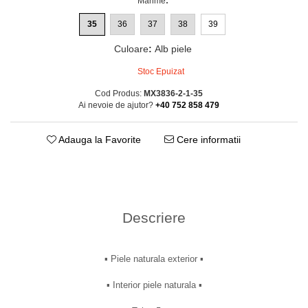
Marime
:
35
36
37
38
39
Culoare
:
Alb piele
Stoc Epuizat
Cod Produs:
MX3836-2-1-35
Ai nevoie de ajutor?
+40 752 858 479
Adauga la Favorite
Cere informatii
Descriere
▪︎ Piele naturala exterior ▪︎
▪︎ Interior piele naturala ▪︎