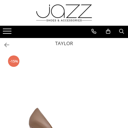
Incaltaminte
Pantofi cu toc
Pantofi flats
TAYLOR
Sport couture
Sandale cu toc
-15%
Sandale flats
Ghete si botine
Cizme