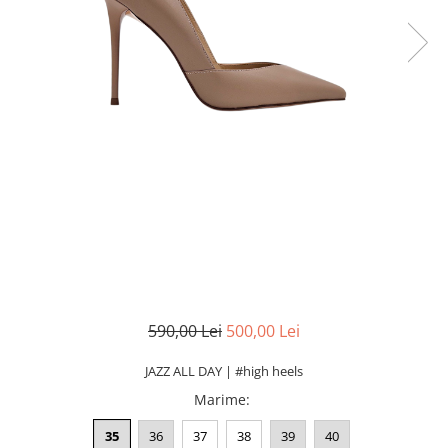
590,00 Lei
500,00 Lei
JAZZ ALL DAY | #high heels
Marime
:
35
36
37
38
39
40