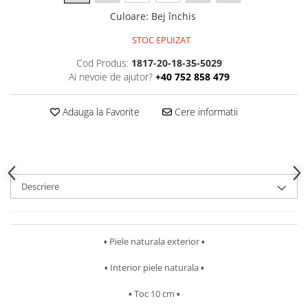
Culoare
:
Bej închis
STOC EPUIZAT
Cod Produs:
1817-20-18-35-5029
Ai nevoie de ajutor?
+40 752 858 479
Adauga la Favorite
Cere informatii
Descriere
▪︎ Piele naturala exterior ▪︎
▪︎ Interior piele naturala ▪︎
▪︎ Toc 10 cm ▪︎